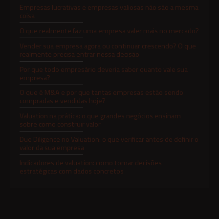
Empresas lucrativas e empresas valiosas não são a mesma
coisa
O que realmente faz uma empresa valer mais no mercado?
Vender sua empresa agora ou continuar crescendo? O que
realmente precisa entrar nessa decisão
Por que todo empresário deveria saber quanto vale sua
empresa?
O que é M&A e por que tantas empresas estão sendo
compradas e vendidas hoje?
Valuation na prática: o que grandes negócios ensinam
sobre como construir valor
Due Diligence no Valuation: o que verificar antes de definir o
valor da sua empresa
Indicadores de valuation: como tomar decisões
estratégicas com dados concretos
Valuation em fusões e aquisições: como reduzir riscos e
tomar decisões mais seguras
Valuation para Investimentos: Como Atrair Investidores
Com Transparência e Credibilidade