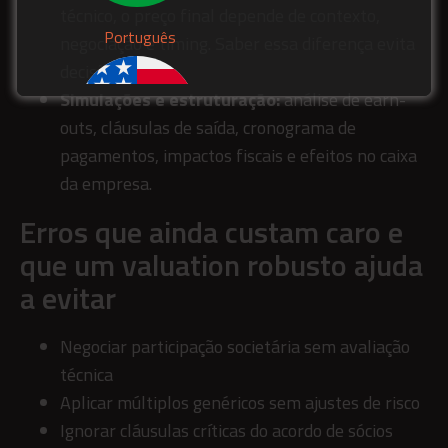
técnico, o preço final depende de contexto,
Português
negociação e timing. Saber essa diferença evita
decisões ruins.
Simulações e estruturação:
análise de earn-
outs, cláusulas de saída, cronograma de
pagamentos, impactos fiscais e efeitos no caixa
da empresa.
English
Erros que ainda custam caro e
que um valuation robusto ajuda
a evitar
Negociar participação societária sem avaliação
técnica
Aplicar múltiplos genéricos sem ajustes de risco
Ignorar cláusulas críticas do acordo de sócios