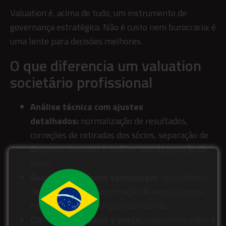
Valuation é, acima de tudo, um instrumento de
governança estratégica. Não é custo nem burocracia: é
uma lente para decisões melhores.
O que diferencia um valuation
societário profissional
Análise técnica com ajustes
detalhados:
normalização de resultados,
correções de retiradas dos sócios, separação de
despesas pessoais e análise real da geração de
caixa.
Avaliação de riscos estruturais:
dependência
de fundadores, concentração de receita, riscos
regulatórios e contingências ocultas.
Clareza entre valor e preço:
enquanto o valor é