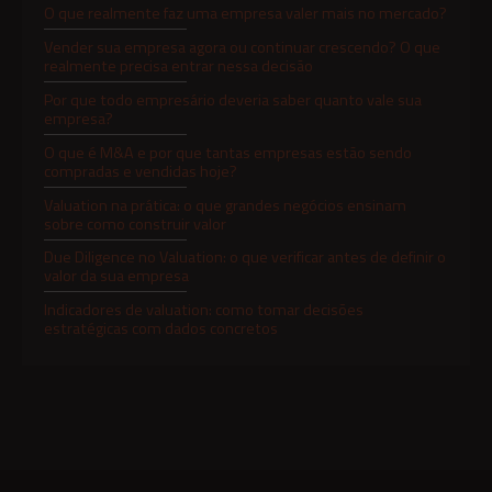
O que realmente faz uma empresa valer mais no mercado?
Vender sua empresa agora ou continuar crescendo? O que
realmente precisa entrar nessa decisão
Por que todo empresário deveria saber quanto vale sua
empresa?
O que é M&A e por que tantas empresas estão sendo
compradas e vendidas hoje?
Valuation na prática: o que grandes negócios ensinam
sobre como construir valor
Due Diligence no Valuation: o que verificar antes de definir o
valor da sua empresa
Indicadores de valuation: como tomar decisões
estratégicas com dados concretos
Valuation em fusões e aquisições: como reduzir riscos e
tomar decisões mais seguras
Valuation para Investimentos: Como Atrair Investidores
Com Transparência e Credibilidade
Valuation para Empresas Em Transição: Como Evitar
Conflitos, Preservar Patrimônio e Garantir Continuidade