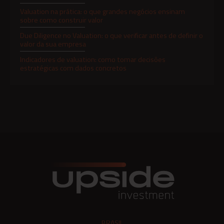
Valuation na prática: o que grandes negócios ensinam
sobre como construir valor
Due Diligence no Valuation: o que verificar antes de definir o
valor da sua empresa
Indicadores de valuation: como tomar decisões
estratégicas com dados concretos
Valuation em fusões e aquisições: como reduzir riscos e
tomar decisões mais seguras
Valuation para Investimentos: Como Atrair Investidores
Com Transparência e Credibilidade
Valuation para Empresas Em Transição: Como Evitar
Conflitos, Preservar Patrimônio e Garantir Continuidade
Onde os investidores mais experientes estão alocando
capital hoje?
Valuation de Empresas: Como Saber o Valor Real do Seu
Negócio
Construction Loans: o Que São e por Que Atraem
Investidores Qualificados
BRASIL