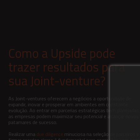
Como a Upside pode
trazer resultados para
sua Joint-venture?
As Joint-ventures oferecem a negócios a oportunidade de
expandir, inovar e prosperar em ambientes em constante
evolução. Ao entrar em parcerias estratégicas bem planejadas,
as empresas podem maximizar seu potencial e alcançar novos
patamares de sucesso.
Realizar uma
due diligence
minuciosa na seleção de parceiros e
firmar acordos claros é fundamental para operações com bon