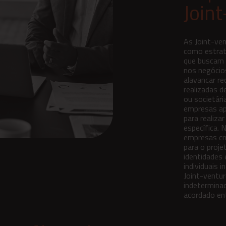
Join
As Joint-ve
como estrat
que buscam 
nos negócios
alavancar re
realizadas d
ou societári
empresas a
para realiza
específica. 
empresas cr
para o proj
identidades 
individuais 
Joint-ventur
indetermina
acordado ent