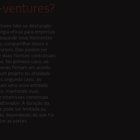
t-ventures?
ntures têm se destacado
égia eficaz para empresas
expandir seus horizontes
, compartilhar riscos e
cursos. Elas podem ser
e duas formas: contratuais
as. No primeiro caso, as
penas firmam um acordo
r um projeto ou atividade
No segundo caso, as
iam uma nova entidade
eto, mantendo suas
e interesses comerciais
inalterados. A duração da
e pode ser limitada ou
da, dependendo do que foi
re as partes.