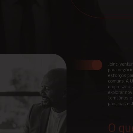
Joint-ventur
para negóci
esforços par
comuns. A U
empresários
explorar nov
territórios 
parcerias es
O qu